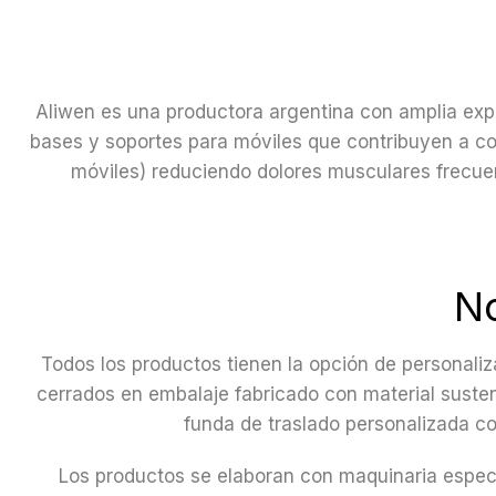
Aliwen es una productora argentina con amplia exper
bases y soportes para móviles que contribuyen a corr
móviles) reduciendo dolores musculares frecuen
No
Todos los productos tienen la opción de personali
cerrados en embalaje fabricado con material suste
funda de traslado personalizada c
Leer
Los productos se elaboran con maquinaria espec
Leer